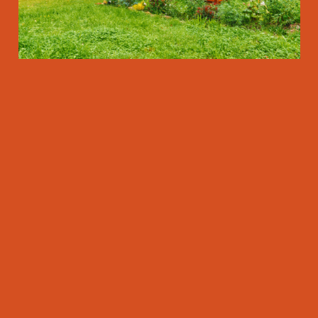
IM LAUFE DES JAHRES
ERNTEN WIR UNTER
ANDEREM IN UNSEREM
GARTEN:
ÄPFEL
GURKEN