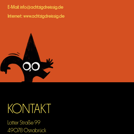
E-Mail:
info@achtzigdreissig.de
Internet:
www.achtzigdreissig.de
KONTAKT
Lotter Straße 99
49078 Osnabrück